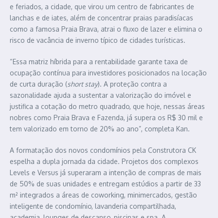
e feriados, a cidade, que virou um centro de fabricantes de
lanchas e de iates, além de concentrar praias paradisíacas
como a famosa Praia Brava, atrai o fluxo de lazer e elimina o
risco de vacância de inverno típico de cidades turísticas.
“Essa matriz híbrida para a rentabilidade garante taxa de
ocupação contínua para investidores posicionados na locação
de curta duração (
short stay
). A proteção contra a
sazonalidade ajuda a sustentar a valorização do imóvel e
justifica a cotação do metro quadrado, que hoje, nessas áreas
nobres como Praia Brava e Fazenda, já supera os R$ 30 mil e
tem valorizado em torno de 20% ao ano”, completa Kan.
A formatação dos novos condomínios pela Construtora CK
espelha a dupla jornada da cidade. Projetos dos complexos
Levels e Versus já superaram a intenção de compras de mais
de 50% de suas unidades e entregam estúdios a partir de 33
m² integrados a áreas de coworking, minimercados, gestão
inteligente de condomínio, lavanderia compartilhada,
academia, lounges de descanso, piscinas e spa. A