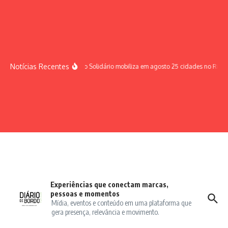
Ir para o conteúdo
Notícias Recentes
Sábado Solidário mobiliza em agosto 25 cidades no Rio G
Experiências que conectam marcas,
pessoas e momentos
Mídia, eventos e conteúdo em uma plataforma que
gera presença, relevância e movimento.