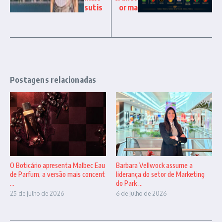
sutis
orma
Postagens relacionadas
O Boticário apresenta Malbec Eau
Barbara Vellwock assume a
de Parfum, a versão mais concent
liderança do setor de Marketing
...
do Park ...
25 de julho de 2026
6 de julho de 2026