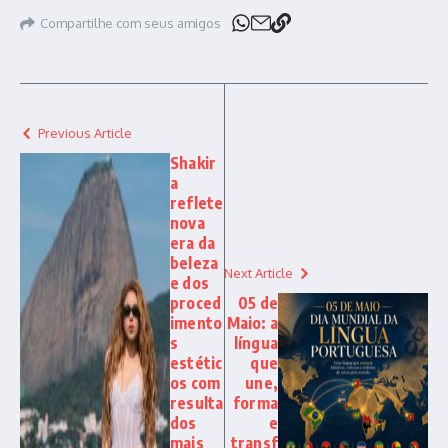
Compartilhe com seus amigos
Previous Article
Shakir
a
reflete
nova
era da
beleza
Next Article
e dos
proced
05 de
imento
Maio: a
s
língua
estétic
que
os com
une,
resulta
forma
dos
e
mais
transf