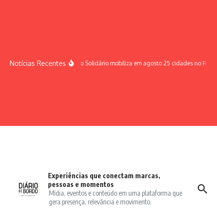
Ir para o conteúdo
Notícias Recentes
Sábado Solidário mobiliza em agosto 25 cidades no Rio G
Experiências que conectam marcas,
pessoas e momentos
Mídia, eventos e conteúdo em uma plataforma que
gera presença, relevância e movimento.