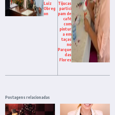
Luiz
Tijucas
Obreg
partici
on
pam de
café
com
pintur
a em
taças
no
Parque
das
Flores
Postagens relacionadas